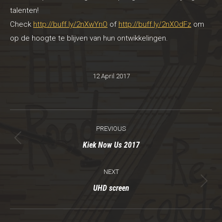
talenten!
Check
http://buff.ly/2nXwYnO
of
http://buff.ly/2nXOdFz
om
op de hoogte te blijven van hun ontwikkelingen.
12 April 2017
Post
PREVIOUS
navigation
Previous
Kiek Now Us 2017
post:
NEXT
Next
UHD screen
post: